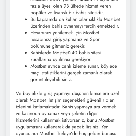
fazla üyesi olan 93 ülkede hizmet veren
popüler ve lisanslı bir bahis sitesidir.
Bu kapsamda da kullanıcılar sıklıkla Mostbet
üzerinden bahis oynamayı tercih etmektedir.
Hesabınızı yenilemek için Mostbet
hesabınıza giriş yapmanız ve Spor
bölümüne gitmeniz gerekir.
Bahislerde Mostbet240 bahis sitesi
kurallarına uyulması gerekiyor.
Mostbet ayrıca canlı izleme sunar, böylece
maç istatistiklerini gerçek zamanlı olarak
görüntüleyebilirsiniz.
Ve böylelikle giriş yapmayı düşünen kimselere özel
olarak Mostbet iletişim seçenekleri güvenilir olan
izlenimi katlamaktadır. Bahis yapmaya ara vermek
ve kazinoda oynamak veya şirketin diğer
hizmetlerini kullanmak istiyorsanız, bunu Mostbet
uygulamasını kullanarak da yapabilirsiniz. Yeni
oyunculara Mostbet Türkiye’de hoş geldin bonusu