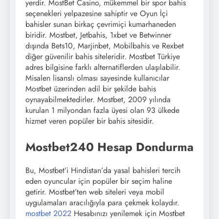
yerdir. MostBet Casino, mükemmel bir spor bahis
seçenekleri yelpazesine sahiptir ve Oyun İçi
bahisler sunan birkaç çevrimiçi kumarhaneden
biridir. Mostbet, Jetbahis, 1xbet ve Betwinner
dışında Bets10, Marjinbet, Mobilbahis ve Rexbet
diğer güvenilir bahis siteleridir. Mostbet Türkiye
adres bilgisine farklı alternatiflerden ulaşılabilir.
Misalen lisanslı olması sayesinde kullanıcılar
Mostbet üzerinden adil bir şekilde bahis
oynayabilmektedirler. Mostbet, 2009 yılında
kurulan 1 milyondan fazla üyesi olan 93 ülkede
hizmet veren popüler bir bahis sitesidir.
Mostbet240 Hesap Dondurma
Bu, Mostbet’i Hindistan’da yasal bahisleri tercih
eden oyuncular için popüler bir seçim haline
getirir. Mostbet’ten web siteleri veya mobil
uygulamaları aracılığıyla para çekmek kolaydır.
mostbet 2022
Hesabınızı yenilemek için Mostbet