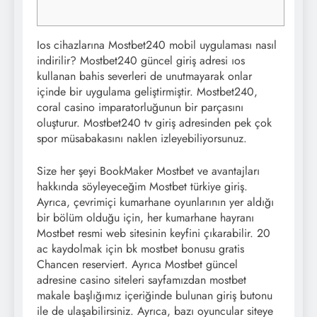
Ios cihazlarına Mostbet240 mobil uygulaması nasıl
indirilir? Mostbet240 güncel giriş adresi ıos
kullanan bahis severleri de unutmayarak onlar
içinde bir uygulama geliştirmiştir. Mostbet240,
coral casino imparatorluğunun bir parçasını
oluşturur. Mostbet240 tv giriş adresinden pek çok
spor müsabakasını naklen izleyebiliyorsunuz.
Size her şeyi BookMaker Mostbet ve avantajları
hakkında söyleyeceğim Mostbet türkiye giriş.
Ayrıca, çevrimiçi kumarhane oyunlarının yer aldığı
bir bölüm olduğu için, her kumarhane hayranı
Mostbet resmi web sitesinin keyfini çıkarabilir. 20
ac kaydolmak için bk mostbet bonusu gratis
Chancen reserviert. Ayrıca Mostbet güncel
adresine casino siteleri sayfamızdan mostbet
makale başlığımız içeriğinde bulunan giriş butonu
ile de ulaşabilirsiniz. Ayrıca, bazı oyuncular siteye