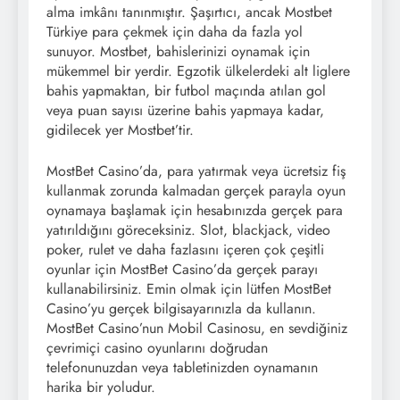
alma imkânı tanınmıştır. Şaşırtıcı, ancak Mostbet
Türkiye para çekmek için daha da fazla yol
sunuyor. Mostbet, bahislerinizi oynamak için
mükemmel bir yerdir. Egzotik ülkelerdeki alt liglere
bahis yapmaktan, bir futbol maçında atılan gol
veya puan sayısı üzerine bahis yapmaya kadar,
gidilecek yer Mostbet’tir.
MostBet Casino’da, para yatırmak veya ücretsiz fiş
kullanmak zorunda kalmadan gerçek parayla oyun
oynamaya başlamak için hesabınızda gerçek para
yatırıldığını göreceksiniz. Slot, blackjack, video
poker, rulet ve daha fazlasını içeren çok çeşitli
oyunlar için MostBet Casino’da gerçek parayı
kullanabilirsiniz. Emin olmak için lütfen MostBet
Casino’yu gerçek bilgisayarınızla da kullanın.
MostBet Casino’nun Mobil Casinosu, en sevdiğiniz
çevrimiçi casino oyunlarını doğrudan
telefonunuzdan veya tabletinizden oynamanın
harika bir yoludur.