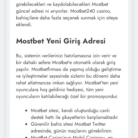
girebilecekleri ve kaydolabilecekleri Mostbet
güncel adresi ni arıyorlar. Mostbet240 casino,
bahisçilere daha fazla seçenek sunmak için siteye
eklendi.
Mostbet Yeni Giriş Adresi
Bu, sistemin verilerinizi hatırlamasına izin verir ve
bir dahaki sefere Mostbet’e otomatik olarak giriş
yapılır. Mostbetfirması da yapmış olduğu geliştirme
ve iyileştirmeler sayesinde sizlerin bu dönemi daha
rahat atlatmanıza imkan sağlıyor. Mostbet’ten yeni
oyunculara hoş geldiniz hediyesi, tüm yeni
oyuncuların katılabileceği özel bir promosyondur.
Mostbet sitesi, kendi oluşturduğu canlı
destek hattı ile şikayetlerini karşılamaktadır.
Güvenilir bahis sitesi Mostbet Twitter
adresinde, günün maçlarını görebilirsin.
MostBet Casino’nun Mobil Casinosu, en