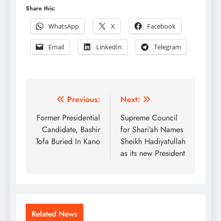
Share this:
WhatsApp
X
Facebook
Email
LinkedIn
Telegram
Post
Previous:
Next:
navigation
Former Presidential
Supreme Council
Candidate, Bashir
for Shari’ah Names
Tofa Buried In Kano
Sheikh Hadiyatullah
as its new President
Related News