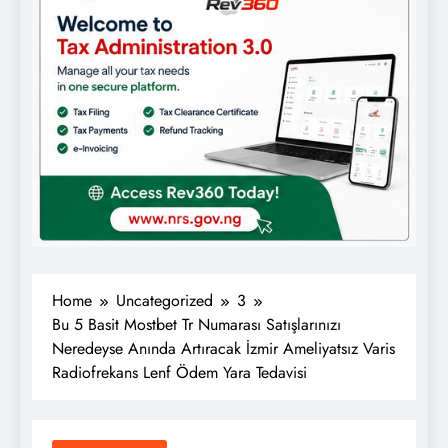
Home
Uncategorized
3
Bu 5 Basit Mostbet Tr Numarası Satışlarınızı
Neredeyse Anında Artıracak İzmir Ameliyatsız Varis
Radiofrekans Lenf Ödem Yara Tedavisi