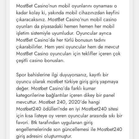
MostBet Casino’nun mobil oyunlarını oynaması o
kadar kolay ki, yakında mobil cihazınızdan keyfini
çıkaracaksınız. MostBet Casino’nun mobil casino
oyunları da piyasadaki hemen hemen her mobil
işletim sistemiyle uyumludur. Oyuncular ayrıca
MostBet Casino’da her türlü bonusun tadını
çıkarabilirler. Hem yeni oyuncular hem de mevcut
MostBet Casino oyuncuları için teklifler içeren çok
çeşitli casino bonusları.
Spor bahislerine ilgi duyuyorsanız, kayıtlı bir
oyuncu olarak mostbet türkiye giriş giriş yapmaya
değer. Mostbet Casino’da farklı kumar
kategorilerine bağlantılar içeren dikey bir panel
mevcuttur. Mostbet 240, 2020’de hangi
Mostbet240 ödülleri’nde en iyi Mostbet240 sitesi
için kısa listeye oy veren oyuncular arasında sıkı bir
favori. Btk tarafından uygulanan giriş
engellemelerinde son güncellemesi ile Mostbet240
giriş adresini oluşturmuştur.