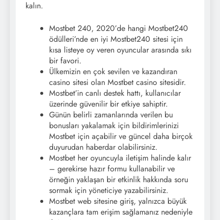
kalın.
Mostbet 240, 2020’de hangi Mostbet240
ödülleri’nde en iyi Mostbet240 sitesi için
kısa listeye oy veren oyuncular arasında sıkı
bir favori.
Ülkemizin en çok sevilen ve kazandıran
casino sitesi olan Mostbet casino sitesidir.
Mostbet’in canlı destek hattı, kullanıcılar
üzerinde güvenilir bir etkiye sahiptir.
Günün belirli zamanlarında verilen bu
bonusları yakalamak için bildirimlerinizi
Mostbet için açabilir ve güncel daha birçok
duyurudan haberdar olabilirsiniz.
Mostbet her oyuncuyla iletişim halinde kalır
– gerekirse hazır formu kullanabilir ve
örneğin yaklaşan bir etkinlik hakkında soru
sormak için yöneticiye yazabilirsiniz.
Mostbet web sitesine giriş, yalnızca büyük
kazançlara tam erişim sağlamanız nedeniyle