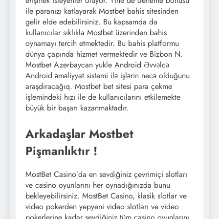
erişmek isteyenler oluyor. Yine de deneme bonusu
ile paranızı katlayarak Mostbet bahis sitesinden
gelir elde edebilirsiniz. Bu kapsamda da
kullanıcılar sıklıkla Mostbet üzerinden bahis
oynamayı tercih etmektedir. Bu bahis platformu
dünya çapında hizmet vermektedir ve Bizbon N.
Mostbet Azerbaycan yukle Android Əvvəlcə
Android əməliyyat sistemi ilə işlərin necə olduğunu
araşdıracağıq. Mostbet bet sitesi para çekme
işlemindeki hızı ile de kullanıcılarını etkilemekte
büyük bir başarı kazanmaktadır.
Arkadaşlar Mostbet
Pişmanlıktır !
MostBet Casino’da en sevdiğiniz çevrimiçi slotları
ve casino oyunlarını her oynadığınızda bunu
bekleyebilirsiniz. MostBet Casino, klasik slotlar ve
video pokerden yepyeni video slotları ve video
pokerlerine kadar sevdiğiniz tüm casino oyunlarını