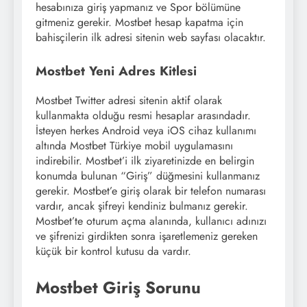
hesabınıza giriş yapmanız ve Spor bölümüne
gitmeniz gerekir. Mostbet hesap kapatma için
bahisçilerin ilk adresi sitenin web sayfası olacaktır.
Mostbet Yeni Adres Kitlesi
Mostbet Twitter adresi sitenin aktif olarak
kullanmakta olduğu resmi hesaplar arasındadır.
İsteyen herkes Android veya iOS cihaz kullanımı
altında Mostbet Türkiye mobil uygulamasını
indirebilir. Mostbet’i ilk ziyaretinizde en belirgin
konumda bulunan “Giriş” düğmesini kullanmanız
gerekir. Mostbet’e giriş olarak bir telefon numarası
vardır, ancak şifreyi kendiniz bulmanız gerekir.
Mostbet’te oturum açma alanında, kullanıcı adınızı
ve şifrenizi girdikten sonra işaretlemeniz gereken
küçük bir kontrol kutusu da vardır.
Mostbet Giriş Sorunu