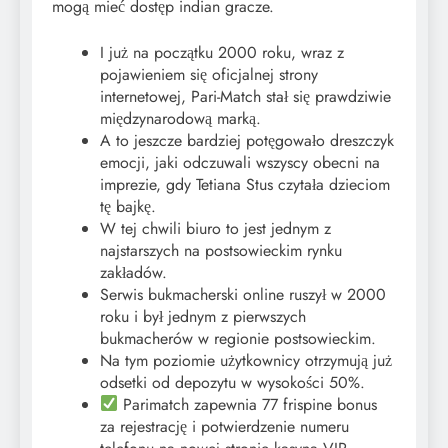
mogą mieć dostęp indian gracze.
I już na początku 2000 roku, wraz z
pojawieniem się oficjalnej strony
internetowej, Pari-Match stał się prawdziwie
międzynarodową marką.
A to jeszcze bardziej potęgowało dreszczyk
emocji, jaki odczuwali wszyscy obecni na
imprezie, gdy Tetiana Stus czytała dzieciom
tę bajkę.
W tej chwili biuro to jest jednym z
najstarszych na postsowieckim rynku
zakładów.
Serwis bukmacherski online ruszył w 2000
roku i był jednym z pierwszych
bukmacherów w regionie postsowieckim.
Na tym poziomie użytkownicy otrzymują już
odsetki od depozytu w wysokości 50%.
Parimatch zapewnia 77 frispine bonus
za rejestrację i potwierdzenie numeru