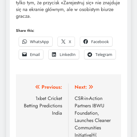
tylko tym, że przycisk «Zarejestruj się» nie znajduje
się na ekranie głównym, ale w osobistym biurze
gracza.
Share this:
WhatsApp
X
Facebook
Email
LinkedIn
Telegram
Post
Previous:
Next:
navigation
1xbet Cricket
CSR-in-Action
Betting Predictions
Partners IBWU
India
Foundation,
Launches Cleaner
Communities
Initiative￼